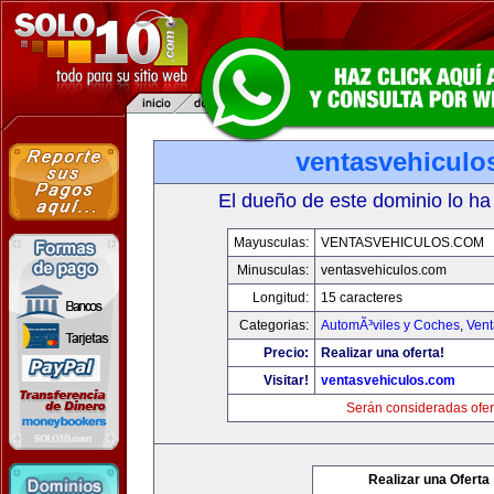
ventasvehiculo
El dueño de este dominio lo ha
Mayusculas:
VENTASVEHICULOS.COM
Minusculas:
ventasvehiculos.com
Longitud:
15 caracteres
Categorias:
AutomÃ³viles y Coches
,
Vent
Precio:
Realizar una oferta!
Visitar!
ventasvehiculos.com
Serán consideradas ofer
Realizar una Oferta