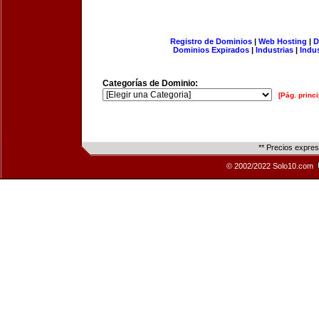
Registro de Dominios
|
Web Hosting
|
D
Dominios Expirados
|
Industrias
|
Indu
Categorías de Dominio:
[Pág. princi
** Precios expre
© 2002/2022 Solo10.com