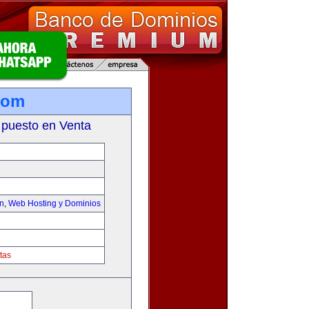
com
 puesto en Venta
on
,
Web Hosting y Dominios
tas