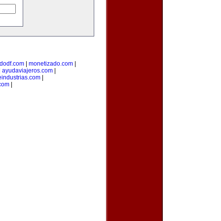
dodf.com
|
monetizado.com
|
|
ayudaviajeros.com
|
industrias.com
|
.com
|