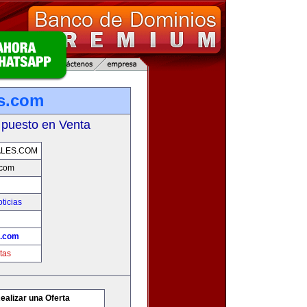
es.com
 puesto en Venta
ALES.COM
.com
ticias
s.com
tas
ealizar una Oferta