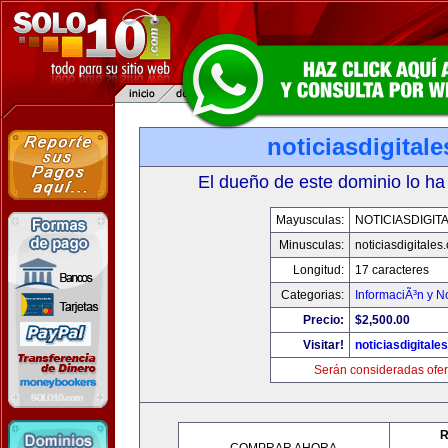
noticiasdigital
El dueño de este dominio lo ha
Mayusculas:
NOTICIASDIGIT
Minusculas:
noticiasdigitales
Longitud:
17 caracteres
Categorias:
InformaciÃ³n y No
Precio:
$2,500.00
Visitar!
noticiasdigitale
Serán consideradas ofer
R