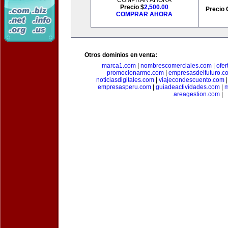
COMPRAR AHORA
Precio $
2,500.00
Precio 
COMPRAR AHORA
Otros dominios en venta:
marca1.com
|
nombrescomerciales.com
|
ofe
promocionarme.com
|
empresasdelfuturo.c
noticiasdigitales.com
|
viajecondescuento.com
empresasperu.com
|
guiadeactividades.com
|
m
areagestion.com
|