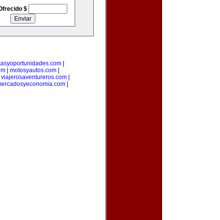
Ofrecido $
rtasyoportunidades.com
|
om
|
motosyautos.com
|
|
viajerosaventureros.com
|
ercadosyeconomia.com
|