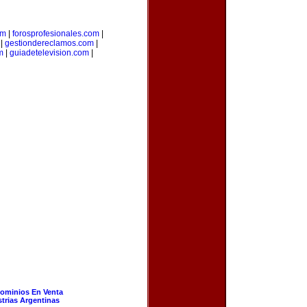
om
|
forosprofesionales.com
|
|
gestiondereclamos.com
|
m
|
guiadetelevision.com
|
ominios En Venta
strias Argentinas