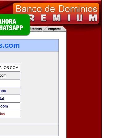
os.com
ALOS.COM
.com
mana
ta!
s.com
tas